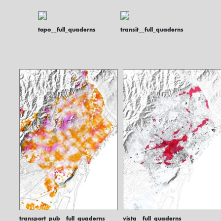
topo__full_quaderns
transit__full_quaderns
transport_pub__full_quaderns
vista__full_quaderns