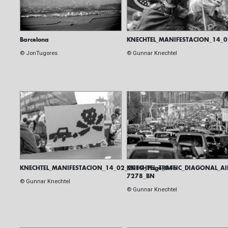
Barcelona
KNECHTEL_MANIFESTACION_14_0
© JonTugores
© Gunnar Knechtel
KNECHTEL_MANIFESTACION_14_02_2019_Page_04b
KNECHTEL_TRAFFIC_DIAGONAL_AI
7278_BN
© Gunnar Knechtel
© Gunnar Knechtel