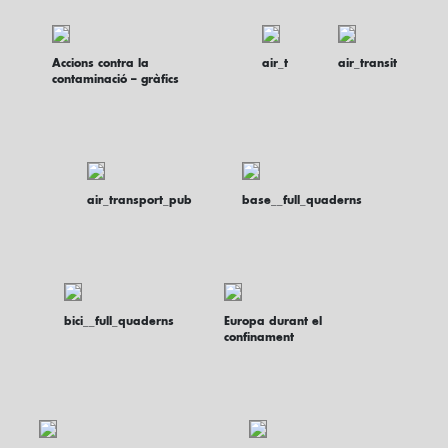
Accions contra la
air_t
air_transit
contaminació – gràfics
air_transport_pub
base__full_quaderns
bici__full_quaderns
Europa durant el
confinament