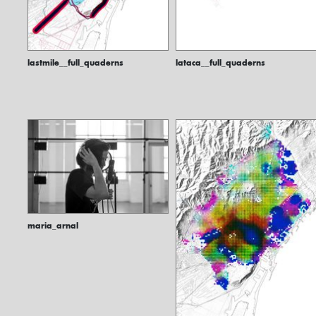
lastmile__full_quaderns
lataca__full_quaderns
maria_arnal